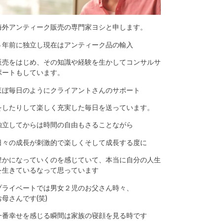
海外アンティーク販売の専門家ヨシと申します。
５年前に独立し現在はアンティーク品の輸入
販売をはじめ、その知識や経験を生かしてコンサルサ
ポートもしています。
ほぼ毎日のようにクライアントさんのサポート
をしたりして楽しく充実した毎日を送っています。
独立してからは時間の自由もさることながら
日々の成長が刺激的で楽しくそして成長する度に
豊かになっていくのを感じていて、本当に自分の人生
を生きているなって思っています
プライベートでは男女２児のお父さん時々、
お母さんです(笑)
一番幸せを感じる瞬間は家族の寝顔を見る時です