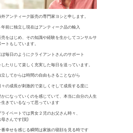
海外アンティーク販売の専門家ヨシと申します。
５年前に独立し現在はアンティーク品の輸入
販売をはじめ、その知識や経験を生かしてコンサルサ
ポートもしています。
ほぼ毎日のようにクライアントさんのサポート
をしたりして楽しく充実した毎日を送っています。
独立してからは時間の自由もさることながら
日々の成長が刺激的で楽しくそして成長する度に
豊かになっていくのを感じていて、本当に自分の人生
を生きているなって思っています
プライベートでは男女２児のお父さん時々、
お母さんです(笑)
一番幸せを感じる瞬間は家族の寝顔を見る時です