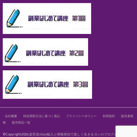
会社概要
特定商取引法に基づく表記
プライバシーポリシー
利用規約
販売者情
報
販売商品一覧
©Copyright2026
楽笑道ebay輸入と情報発信で楽しく生きるヨシのブログ
.All Rights