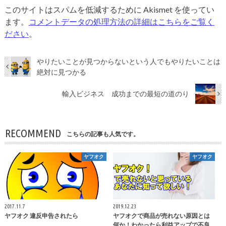
このサイトはスパムを低減するために Akismet を使ってい
ます。
コメントデータの処理方法の詳細はこちらをご覧く
ださい
。
やりたいことが見つからないという人でもやりたいことは
絶対に見つかる
輸入ビジネス 成功までの最短の道のり
RECOMMEND
こちらの記事も人気です。
ヤフオク
ヤフオク
2017.11.7
2019.12.23
ヤフオク 違反申告されたら
ヤフオクで商品が売れない原因とは
何か！わかったら利益アップで不良