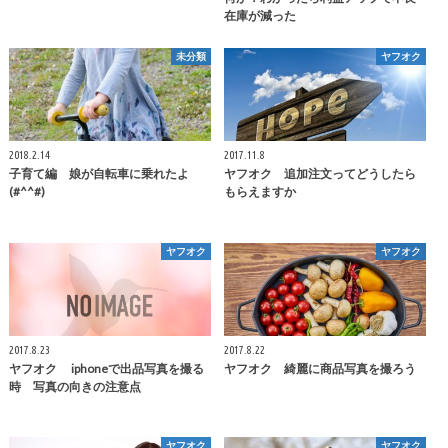
在庫が減った
未分類
ヤフオク
2018.2.14
2017.11.8
子育て編 娘が自転車に乗れたよ
ヤフオク 追加注文ってどうしたら
(#^^#)
もらえますか
ヤフオク
ヤフオク
2017.8.23
2017.8.22
ヤフオク iphoneで出品写真を撮る
ヤフオク 綺麗に商品写真を撮ろう
時 写真の向きの注意点
ヤフオク
ヤフオク