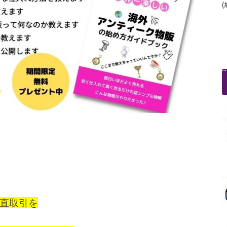
(
直取引を