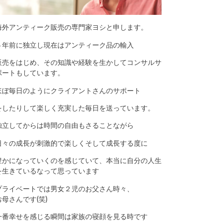
海外アンティーク販売の専門家ヨシと申します。
５年前に独立し現在はアンティーク品の輸入
販売をはじめ、その知識や経験を生かしてコンサルサ
ポートもしています。
ほぼ毎日のようにクライアントさんのサポート
をしたりして楽しく充実した毎日を送っています。
独立してからは時間の自由もさることながら
日々の成長が刺激的で楽しくそして成長する度に
豊かになっていくのを感じていて、本当に自分の人生
を生きているなって思っています
プライベートでは男女２児のお父さん時々、
お母さんです(笑)
一番幸せを感じる瞬間は家族の寝顔を見る時です