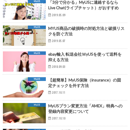
MyUS
「3分で分かる」MyUSに連絡するなら
Live Chat(ライブチャット）がおすすめ
2019.05.09
MyUS
MYUS商品の破損時の対処方法と破損リス
クを防ぐ方法
2019.05.07
MyUS
ebay輸入 転送会社ＭyUSを使って送料を
抑える方法
2018.09.03
MyUS
【超簡単】MyUS保険（insurance）の固
定チェックを外す方法
2017.10.11
MyUS
MyUSプラン変更方法「AMEX」特典への
登録内容変更について
2017.10.10