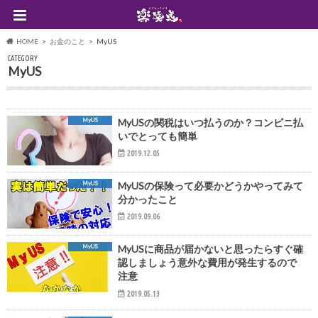
HOME
お金のこと
MyUS
CATEGORY
MyUS
MyUS
MyUSの関税はいつ払うのか？コンビニ払
いでとっても簡単
2019.12.05
MyUS
MyUSの保険って必要かどうかやってみて
分かったこと
2019.09.06
MyUS
MyUSに商品が届かないと思ったらすぐ確
認しましょう意外な費用が発生するので
注意
2019.05.13