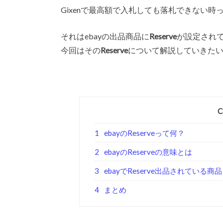
Gixenで最高額で入札しても落札できない時
それはebayの出品商品に
Reserve
が設定され
今回はその
Reserve
について解説していきた
C
1
ebayのReserveって何？
2
ebayのReserveの意味とは
3
ebayでReserve出品されている商品
4
まとめ