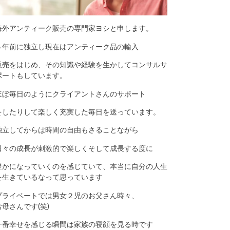
海外アンティーク販売の専門家ヨシと申します。
５年前に独立し現在はアンティーク品の輸入
販売をはじめ、その知識や経験を生かしてコンサルサ
ポートもしています。
ほぼ毎日のようにクライアントさんのサポート
をしたりして楽しく充実した毎日を送っています。
独立してからは時間の自由もさることながら
日々の成長が刺激的で楽しくそして成長する度に
豊かになっていくのを感じていて、本当に自分の人生
を生きているなって思っています
プライベートでは男女２児のお父さん時々、
お母さんです(笑)
一番幸せを感じる瞬間は家族の寝顔を見る時です